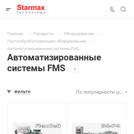
—
—
—
Главная
Продукты
Оборудование
—
Листообрабатывающее оборудование
Автоматизированные системы FMS
Автоматизированные
системы FMS
4
По популярности (убывание)
ФИЛЬТР