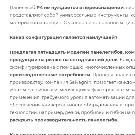
Панелегиб
P4 не нуждается в переоснащении
: ве
представляют собой универсальные инструменты, 
материалов и толщин. С усовершенствованным цик
Какая конфигурация является наилучшей?
Предлагая пятнадцать моделей панелегибов, ком
продукции на рынке на сегодняшний день
. Кажд
сконфигурирована с помощью многочисленных опци
производственные потребности
. Проведя анализ
производству, компания Salvagnini помогает каждо
учетом различных изменяющихся факторов, в том чи
применения, требуемого уровня автоматизации для 
обеспечения универсальности оборудования и, при
технологий, например, резки, пробивки и гибки на 
раскрыть производительность панелегиба
.
Как выполнять производство комплектов или ед