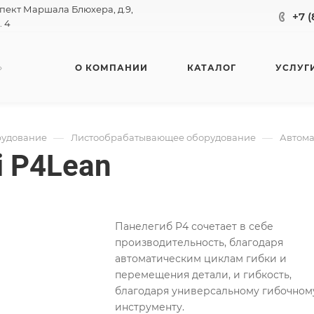
спект Маршала Блюхера, д.9,
+7 (
. 4
»
О КОМПАНИИ
КАТАЛОГ
УСЛУГ
—
—
удование
Листообрабатывающее оборудование
Автома
i P4Lean
Панелегиб P4 сочетает в себе
производительность, благодаря
автоматическим циклам гибки и
перемещения детали, и гибкость,
благодаря универсальному гибочном
инструменту.