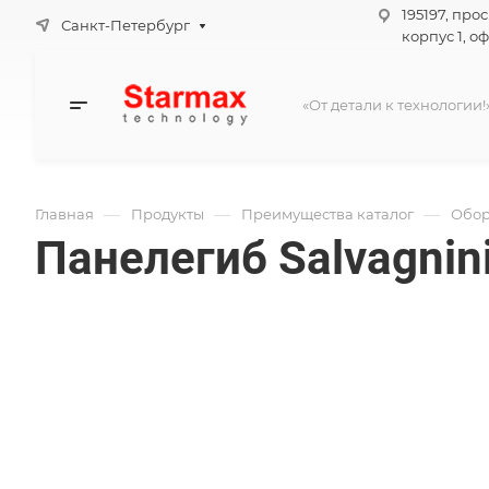
195197, про
Санкт-Петербург
корпус 1, оф
«От детали к технологии!
—
—
—
Главная
Продукты
Преимущества каталог
Обор
Панелегиб Salvagnin