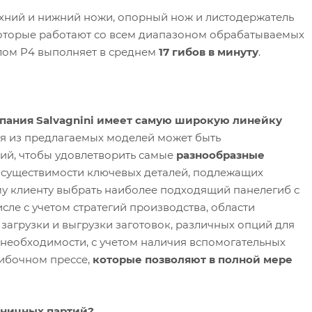
рхний и нижний ножи, опорный нож и листодержатель
которые работают со всем диапазоном обрабатываемых
лом P4 выполняет в среднем
17 гибов в минуту
.
пания Salvagnini имеет самую широкую линейку
ая из предлагаемых моделей может быть
й, чтобы удовлетворить самые
разнообразные
 осуществимости ключевых деталей, подлежащих
му клиенту выбрать наиболее подходящий панелегиб с
сле с учетом стратегий производства, области
загрузки и выгрузки заготовок, различных опций для
 необходимости, с учетом наличия вспомогательных
гибочном прессе,
которые позволяют в полной мере
иничных партий?