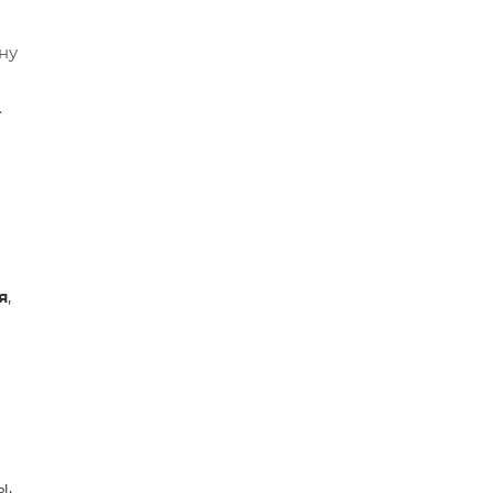
ну
.
я
,
ы.