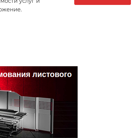
мости услуг и
ожение.