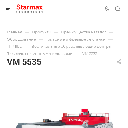
—
—
—
Главная
Продукты
Преимущества каталог
—
—
Оборудование
Токарные и фрезерные станки
—
—
TRIMILL
Вертикальные обрабатывающие центры
—
5-осевые со сменными головками
VM 5535
VM 5535