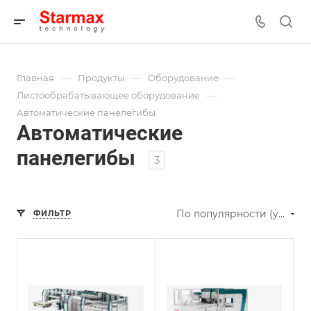
—
—
—
Главная
Продукты
Оборудование
—
Листообрабатывающее оборудование
Автоматические панелегибы
Автоматические
панелегибы
3
По популярности (убывание)
ФИЛЬТР